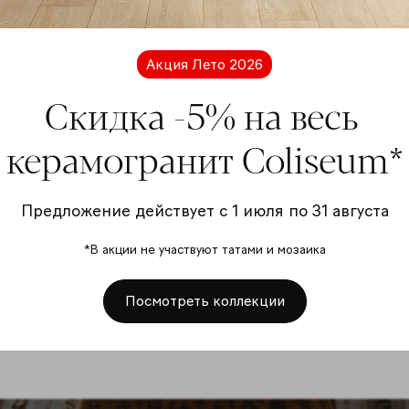
Акция Лето 2026
Скидка -5% на весь
Коллекция
Ко
керамогранит Coliseum*
Тиволи
В
Предложение действует с 1 июля по 31 августа
-5%
на выборочные товары
-5
*В акции не участвуют татами и мозаика
Посмотреть коллекции
Посмотреть все артикулы