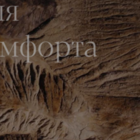
ля
омфорта