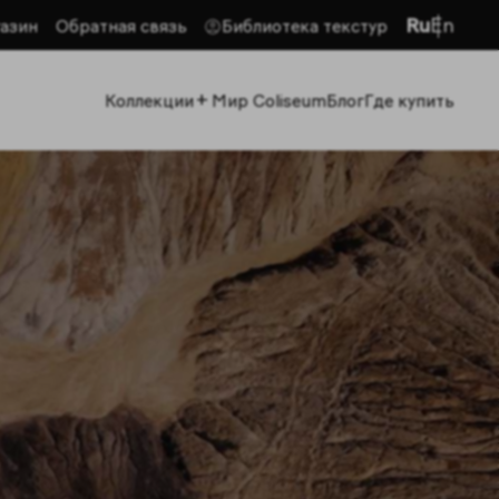
Ru
En
азин
Обратная связь
Библиотека текстур
+
Коллекции
Мир Coliseum
Блог
Где купить