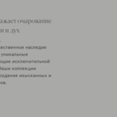
ражает очарование
и и дух
.
жественное наследие
в уникальные
ающие исключительной
 Наши коллекции
создания изысканных и
ов.