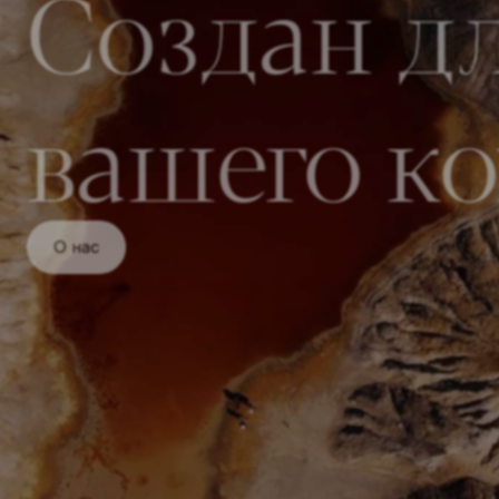
Cоздан д
вашего к
О нас