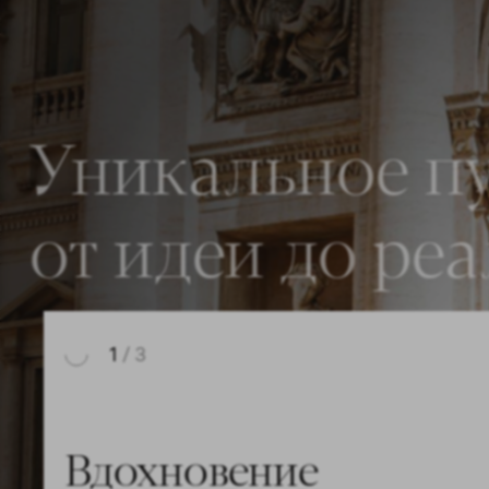
Уникальное п
от идеи до ре
1
2
/ 3
/ 3
Вдохновение
Реализация