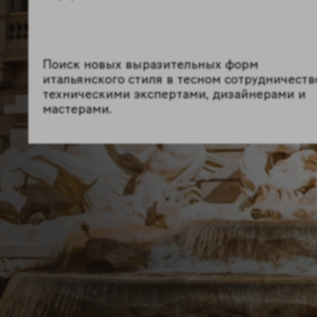
Поиск новых выразительных форм
Производство керамогранита, который
итальянского стиля в тесном сотрудничеств
сочетает в себе выдающиеся эстетические 
техническими экспертами, дизайнерами и
функциональные характеристики, гарантир
мастерами.
непревзойденное качество.