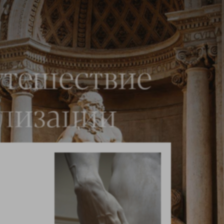
утешествие
ализации
3
/ 3
Кол