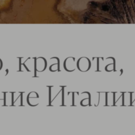
, красота,
ние Итали