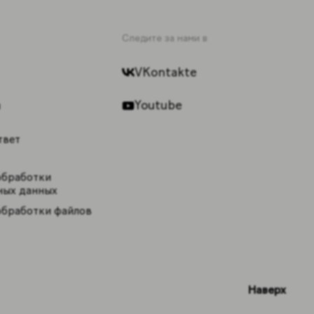
Следите за нами в
VKontakte
Youtube
ы
твет
обработки
ных данных
обработки файлов
Наверх