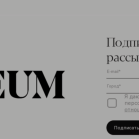
Подп
расс
Я даю
перс
отно
Подписать