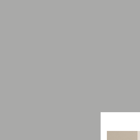
Коллекция
Рим
Форматы 1
60x120см
-5%
на выборочные товары
Цвета 2