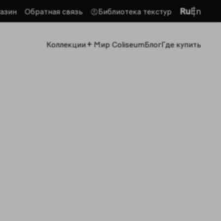
Ru
En
азин
Обратная связь
Библиотека текстур
+
Коллекции
Мир Coliseum
Блог
Где купить