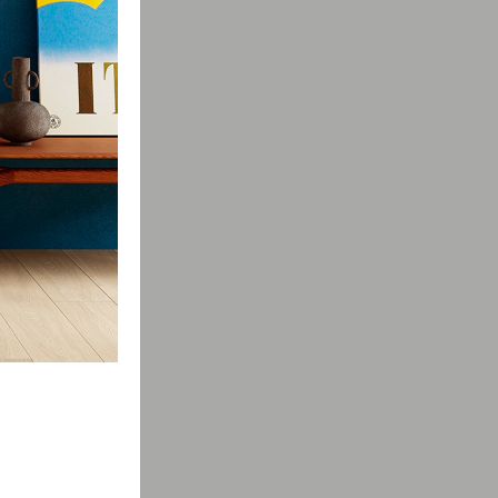
Коллекция
Брера
-5%
на выборочные товары