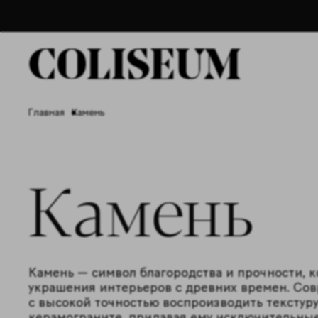
Главная
Камень
Камень
Камень — символ благородства и прочности, 
украшения интерьеров с древних времен. Со
с высокой точностью воспроизводить текстуру
керамограните, придавая ему исключительны