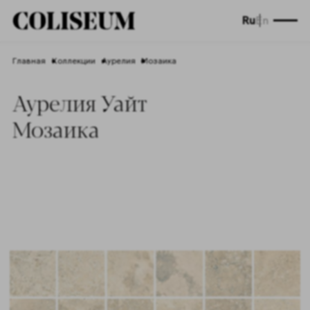
Ru
En
Главная
Коллекции
Аурелия
Мозаика
Аурелия Уайт
Мозаика