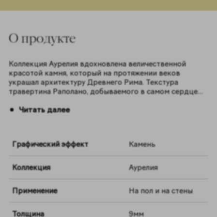
O продукте
Коллекция Аурелия вдохновлена величественной
красотой камня, который на протяжении веков
украшал архитектуру Древнего Рима. Текстура
травертина Раполано, добываемого в самом сердце
Италии, славится своей богатой графикой, тёплыми
Читать далее
оттенками и выразительными узорами. Аурелия
представлена в двух роскошных цветах — Уайт и Беж,
в формате 60x120 см. Каждая плитка раскрывает
уникальную текстуру натурального камня и привносит
Графический эффект
Камень
в пространство атмосферу уюта и аутентичности,
гармонично соединяя наследие прошлого с
современными дизайнерскими решениями.
Коллекция
Аурелия
Применение
На пол и на стены
Толщина
9мм