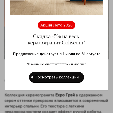
Акция Лето 2026
Скидка -5% на весь
керамогранит Coliseum*
Предложение действует с 1 июля по 31 августа
*В акции не участвуют татами и мозаика
Посмотреть коллекции
Спальня в современном стиле
Коллекция керамогранита
Expo Грэй
в сдержанном
сером оттенке прекрасно вписывается в современный
интерьер спальни. Его текстура с легкими
неоднородностями создает эффект ручной работы,