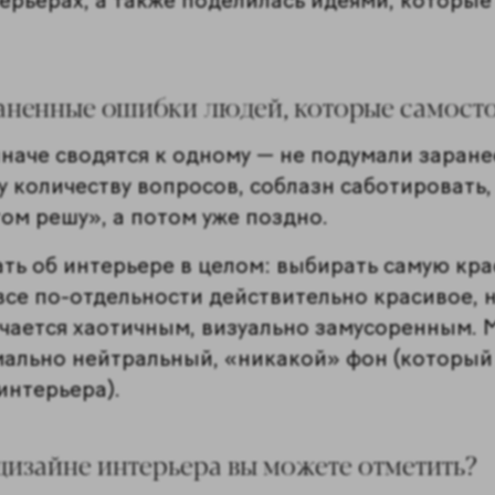
терьерах, а также поделилась идеями, которые
аненные ошибки людей, которые самосто
наче сводятся к одному — не подумали заране
 количеству вопросов, соблазн саботировать,
том решу», а потом уже поздно.
ать об интерьере в целом: выбирать самую кр
все по-отдельности действительно красивое, н
учается хаотичным, визуально замусоренным. 
ально нейтральный, «никакой» фон (который 
 интерьера).
дизайне интерьера вы можете отметить?