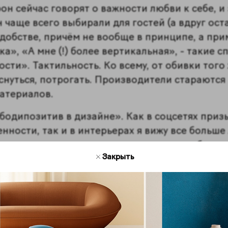
он сейчас говорят о важности любви к себе, и 
чаще всего выбирали для гостей (а вдруг оста
удобстве, причём не вообще в принципе, а прим
ка», «А мне (!) более вертикальная», - такие
гости». Тактильность. Ко всему, от обивки тог
оснуться, потрогать. Производители стараютс
материалов.
бодипозитив в дизайне». Как в соцсетях приз
нности, так и в интерьерах я вижу все больше
щелиться, что чуть неровные края могут быть
Закрыть
плохим качеством и естественными особенност
е покупая двери из сосны нужно понимать, чт
.
оторые помогут создать уют в арендован