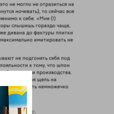
это не могло не отразиться на
нутся ночевать), то сейчас все
енимо к себе. «Мне (!)
 споры слышишь гораздо чаще,
о же дивана до фактуры плитки
я максимально имитировать не
ывают не подгонять себя под
 лояльности к тому, что шпон
 особенностями производства.
ями, не всякая щель на
о они будут жить немножечко
ной квартире.