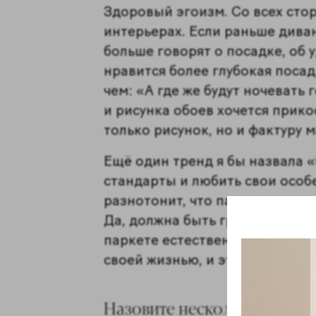
Здоровый эгоизм. Со всех стор
интерьерах. Если раньше диван 
больше говорят о посадке, об 
нравится более глубокая посад
чем: «А где же будут ночевать 
и рисунка обоев хочется прик
только рисунок, но и фактуру 
Ещё один тренд я бы назвала «
стандарты и любить свои особе
разнотонит, что паркет может 
Да, должна быть грань между 
паркете естественна. Но все ж
своей жизнью, и это нормально
Назовите несколько идей, к