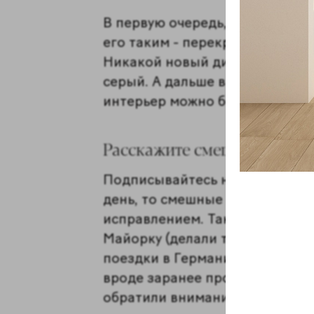
В первую очередь, нужно или 
его таким - перекрасить стены,
Никакой новый диван или шкаф
серый. А дальше в ход идёт т
интерьер можно бесконечно!
Расскажите смешную истор
Подписывайтесь на нас в Дзене
день, то смешные истории. Ка
исправлением. Так что смех не
Майорку (делали там объект), 
поездки в Германию мы везли 
вроде заранее промерили лест
обратили внимание, что первы