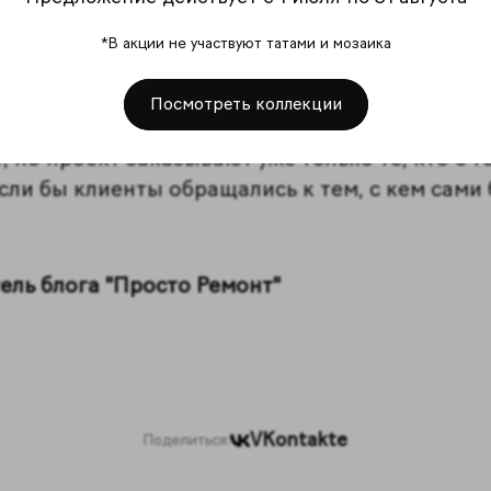
ервый контакт с клиентом? Что вы делает
*В акции не участвуют татами и мозаика
Посмотреть коллекции
 показываешь, как ты работаешь, транслируешь
, но проект заказывают уже только те, кто с т
сли бы клиенты обращались к тем, с кем сами
ель блога "Просто Ремонт"
VKontakte
Поделиться: