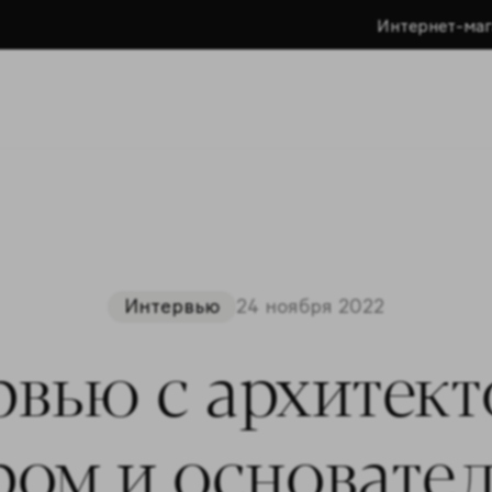
Интернет-маг
Интервью
24 ноября 2022
вью с архитек
ром и основател