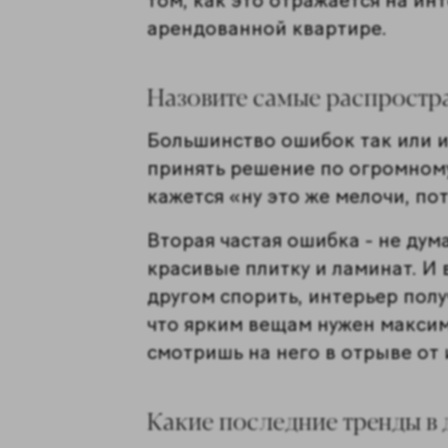
том, как это отражается на ин
арендованной квартире.
Назовите самые распростр
Большинство ошибок так или и
принять решение по огромному
кажется «ну это же мелочи, по
Вторая частая ошибка - не дум
красивые плитку и ламинат. И 
другом спорить, интерьер пол
что ярким вещам нужен максим
смотришь на него в отрыве от
Какие последние тренды в 