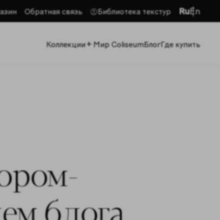
Ru
En
азин
Обратная связь
Библиотека текстур
+
Коллекции
Мир Coliseum
Блог
Где купить
тором-
ем блога