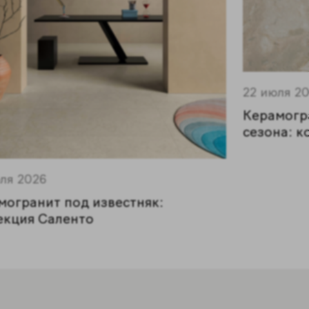
22 июля 2
Керамогр
сезона: к
ля 2026
могранит под известняк:
екция Саленто