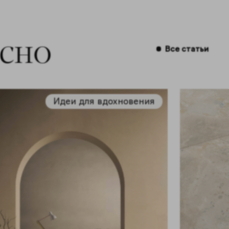
есно
Все статьи
Идеи для вдохновения