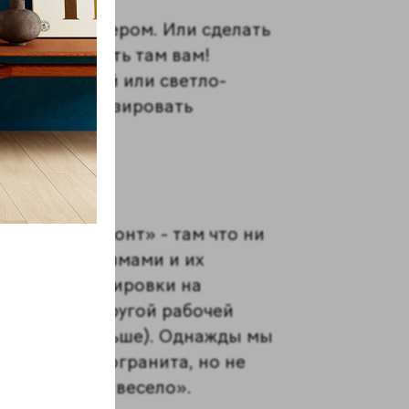
овым» интерьером. Или сделать
к дорого и жить там вам!
аска в белый или светло-
» и персонализировать
 «Просто Ремонт» - там что ни
ми и катаклизмами и их
ься из командировки на
лкана. А из другой рабочей
дороже и дольше). Однажды мы
тного керамогранита, но не
 было было «весело».