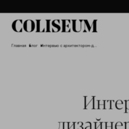
Главная
Блог
Интервью с архитектором-дизайнером и основателем блога "Просто Ремонт" Ксенией Измайловой
Интер
дизайне