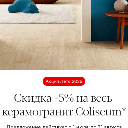
найти квартиру с максимально никаким, «фон
 переклеить обои. Да, «не своё», но это не та
 не обновит интерьер так, как простая перекр
екстиль и декор. С помощью них «переодевать
ию из вашей карьеры дизайнера.
, Телеграме, Ютубе и соцсетях, ищите нас как
к правило смешные истории связаны с ошибка
Акция Лето 2026
рвный. Как-то мы с коллегой не могли вернут
Скидка -5% на весь
потому что небо над Европой закрыли из-за ву
полный комплект смесителей (в России было 
керамогранит Coliseum*
ничную клетку перед доставкой большеформа
й лестничный марш был нестандартный - тоже
Предложение действует с 1 июля по 31 августа