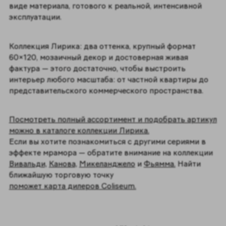
виде материала, готового к реальной, интенсивной
эксплуатации.
Коллекция Лирика: два оттенка, крупный формат
60×120, мозаичный декор и достоверная живая
фактура — этого достаточно, чтобы выстроить
интерьер любого масштаба: от частной квартиры до
представительского коммерческого пространства.
Посмотреть полный ассортимент и подобрать артикул
можно в каталоге коллекции Лирика.
Если вы хотите познакомиться с другими сериями в
эффекте мрамора — обратите внимание на коллекции
Вивальди,
Канова,
Микеланджело
и
Фьямма.
Найти
ближайшую торговую точку
поможет карта дилеров Coliseum.