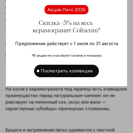
В прихожей — плотная структура керамогранита
выдерживает интенсивную нагрузку, а нейтральная
Акция Лето 2026
гамма не «устаревает» с годами. Декоры 30×30
позволяют создать акцентные вставки или оформить
Скидка -5% на весь
каминную зону в гостиной.
керамогранит Coliseum*
Кухня
Предложение действует с 1 июля по 31 августа
Керамогранит на кухне - это не просто фон, а часть
*В акции не участвуют татами и мозаика
того, как выглядит и ощущается всё пространство.
Посмотреть коллекции
На кухне у керамогранита под мрамор есть очевидное
преимущество перед натуральным камнем: он не
реагирует на лимонный сок, уксус или вино —
характерные «убийцы» мраморных столешниц.
Брызги и загрязнения легко удаляются с плотной