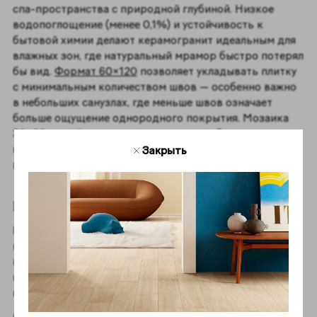
спа-пространства с природной глубиной. Низкое
водопоглощение (менее 0,1%) и устойчивость к
бытовой химии делают керамогранит идеальным для
влажных зон, где натуральный мрамор быстро потерял
бы вид.
Формат 60×120
позволяет укладывать плитку
с минимальным количеством швов — особенно важно
в небольших санузлах, где меньше швов означает
больше ощущение однородного покрытия. Мозаика
30×30 из той же коллекции хорошо работает в
качестве акцентной зоны в душевой или у основания
Закрыть
ванны.
Гостиная и прихожая
Крупный формат идеально подходит для напольного
покрытия в просторных и средних по размеру
помещениях. Текстура Уайт сохраняет лёгкость и
воздух, Грэй добавляет глубину и архитектурную
весомость.