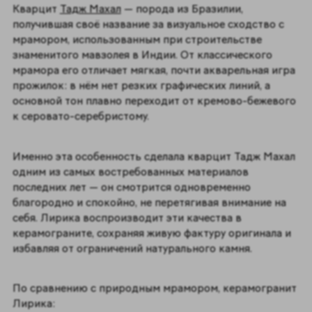
Кварцит
Тадж Махал
— порода из Бразилии,
получившая своё название за визуальное сходство с
мрамором, использованным при строительстве
знаменитого мавзолея в Индии. От классического
мрамора его отличает мягкая, почти акварельная игра
прожилок: в нём нет резких графических линий, а
основной тон плавно переходит от кремово-бежевого
к серовато-серебристому.
Именно эта особенность сделала кварцит Тадж Махал
одним из самых востребованных материалов
последних лет — он смотрится одновременно
благородно и спокойно, не перетягивая внимание на
себя. Лирика воспроизводит эти качества в
керамограните, сохраняя живую фактуру оригинала и
избавляя от ограничений натурального камня.
По сравнению с природным мрамором, керамогранит
Лирика: