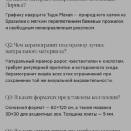
Лирика?
Графику кварцита Тадж Махал — природного камня из
Бразилии с мягким переплетением бежевых прожилок
и свободным ненаправленным рисунком.
Q2: Чем керамогранит под мрамор лучше
натурального материала?
Натуральный мрамор дорог, чувствителен к кислотам,
требует регулярной пропитки и осторожного ухода.
Керамогранит лишён всех этих ограничений при
сохранении той же визуальной выразительности.
Q3: В каких форматах представлена коллекция?
Основной формат — 60×120 см, а также мозаика
30×30 для акцентных зон. Толщина плиты — 9 мм.
Q4: В каких стилях интерьера наиболее уместен