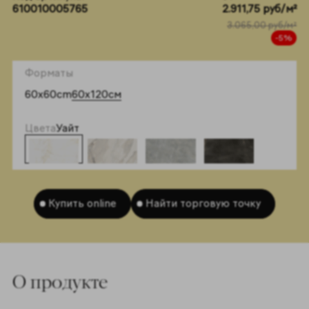
610010005765
2.911,75 руб/м²
3.065,00 руб/м²
-5%
Форматы
60x60cm
60x120см
Цвета
Уайт
Купить online
Найти торговую точку
O продукте