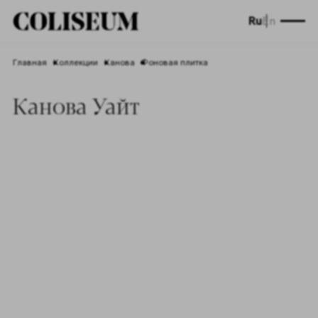
Ru
En
Главная
Коллекции
Канова
Фоновая плитка
Канова Уайт