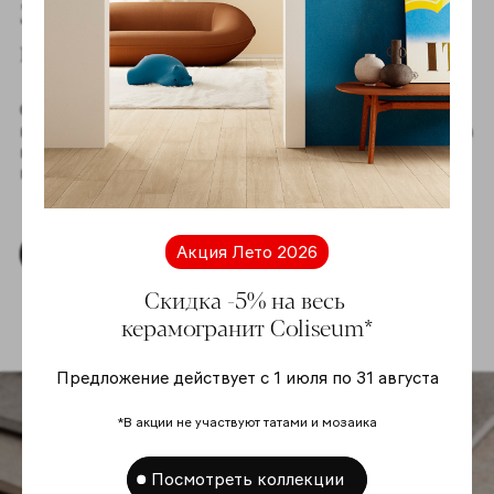
Здесь начинаются
ваши проекты
Откройте мир безграничных дизайнерских
возможностей! Скачайте текстуры коллекций Coliseum
в высоком разрешении для создания вдохновляющих
проектов вместе с нами.
Акция Лето 2026
Скачать текстуры
Скидка -5% на весь
керамогранит Coliseum*
Предложение действует с 1 июля по 31 августа
*В акции не участвуют татами и мозаика
Посмотреть коллекции