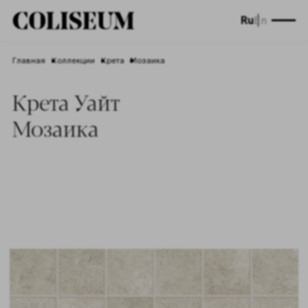
Ru
En
Главная
Коллекции
Крета
Мозаика
Крета Уайт
Мозаика