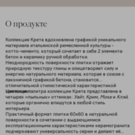
O продукте
Коллекция Крета вдохновлена графикой уникального
материала итальянской ремесленной культуры -
котто-чементо, который сочетает в себе 2 элемента:
бетон и керамику ручной обработки.
Неоднородность поверхности плитки отражает
природную текстуру глины и олицетворяет силу и
энергию натурального материала, которая в союзе с
лаконичной графикой бетона, становится
отличительной стилистической характеристикой
коллекции.
Цветовая палитра коллекции Крета представлена в
четырех «пыльных» оттенках:
Уайт, Крим, Мока
и
Клэй
,
которые органично впишутся в любой стиль
интерьера.
Практичный формат плитки 60x60 в натуральной
поверхности в сочетании с выдающимися
эксплуатационными характеристиками керамогранита
подчеркивают универсальность серии и делают её