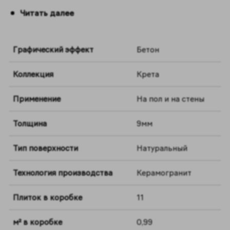
идеальным выбором для облицовки различных
Читать далее
помещений.
Графический эффект
Бетон
Коллекция
Крета
Применение
На пол и на стены
Толщина
9мм
Тип поверхности
Натуральный
Технология производства
Керамогранит
Плиток в коробке
11
м² в коробке
0,99