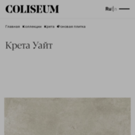
Ru
En
Главная
Коллекции
Крета
Фоновая плитка
Крета Уайт