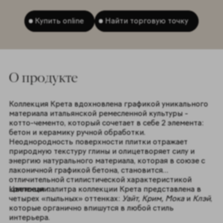
Купить online
Найти торговую точку
O продукте
Коллекция Крета вдохновлена графикой уникального
материала итальянской ремесленной культуры -
котто-чементо, который сочетает в себе 2 элемента:
бетон и керамику ручной обработки.
Неоднородность поверхности плитки отражает
природную текстуру глины и олицетворяет силу и
энергию натурального материала, которая в союзе с
лаконичной графикой бетона, становится
отличительной стилистической характеристикой
коллекции.
Цветовая палитра коллекции Крета представлена в
четырех «пыльных» оттенках:
Уайт, Крим, Мока
и
Клэй
,
которые органично впишутся в любой стиль
интерьера.