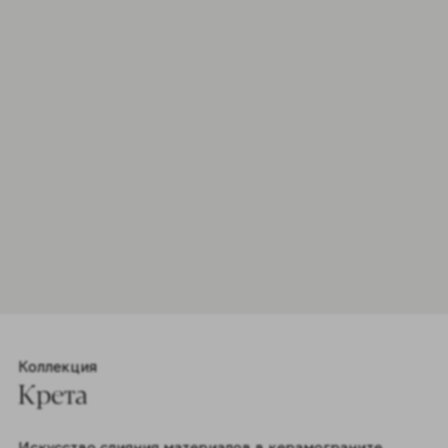
Мозаика
Уайт
Форматы 1
30x30cm
Цвета 4
Коллекция
Крета
Искусство слияния материалов в керамограните