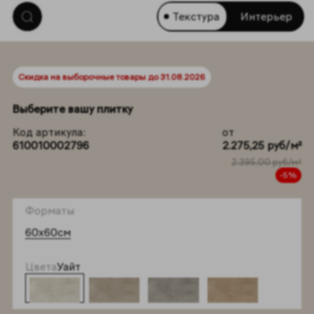
Текстура
Интерьер
Скидка на выборочные товары до 31.08.2026
Выберите вашу плитку
Код артикула:
от
610010002796
2.275,25 руб/м²
2.395,00 руб/м²
-5%
Форматы
60x60см
Цвета
Уайт