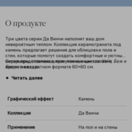
O продукте
Три цвета серии Да Винчи наполнят ваш дом
невероятным теплом. Коллекция керамогранита под
камень предлагает решения для облицовки пола и
стен, которые помогут создать комфортные и уютные
интерьеры, отличающиеся утонченным стилем и
Серия представлена в трех нежных цветах:
Уайт, Беж
и
элегантностью.
Браун
, в квадратном формате 60×60 см.
Читать далее
Графический эффект
Камень
Коллекция
Да Винчи
Применение
На пол и на стены