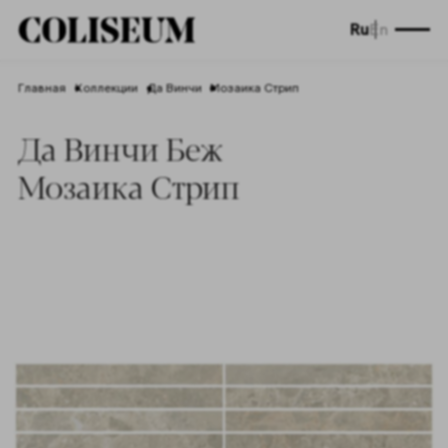
Ru
En
Главная
Коллекции
Да Винчи
Мозаика Стрип
Да Винчи Беж
Мозаика Стрип