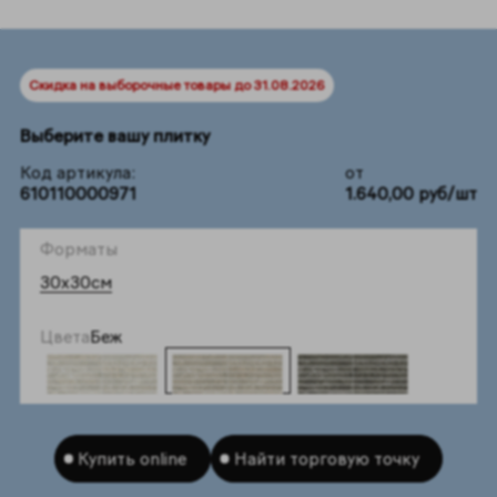
Скидка на выборочные товары до 31.08.2026
Выберите вашу плитку
Код артикула:
от
610110000971
1.640,00 руб/шт
Форматы
30x30см
Цвета
Беж
Купить online
Найти торговую точку