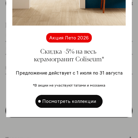
Наверх
Подпишитесь на новостную рассылку
Акция Лето 2026
Скидка -5% на весь
керамогранит Coliseum*
Предложение действует с 1 июля по 31 августа
Я даю согласие на хранение и обработку
моих персональных данных согласно
*В акции не участвуют татами и мозаика
Политике в отношении обработки
персональных данных
*
Посмотреть коллекции
Подписаться