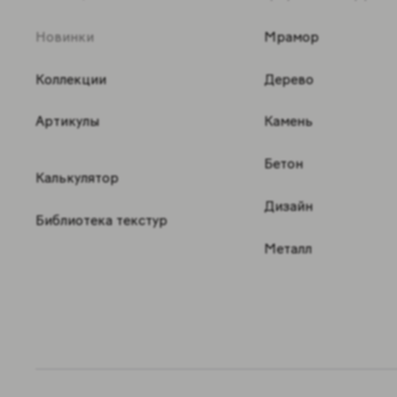
Новинки
Мрамор
Коллекции
Дерево
Артикулы
Камень
Бетон
Калькулятор
Дизайн
Библиотека текстур
Металл