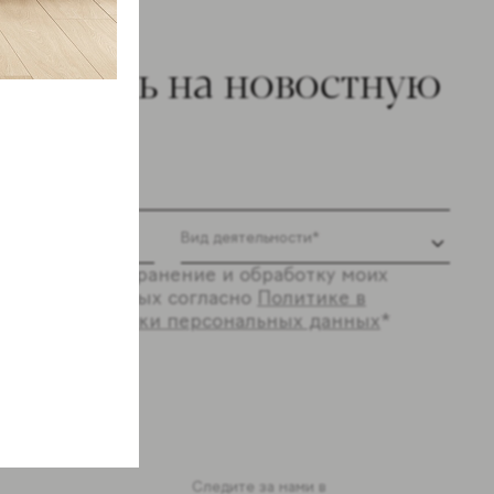
ишитесь на новостную
ылку
 согласие на хранение и обработку моих
ональных данных согласно
Политике в
шении обработки персональных данных
*
ся
Следите за нами в