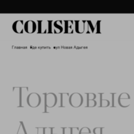
Главная
Где купить
аул Новая Адыгея
Торговые
Адыгея