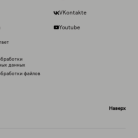
VKontakte
Youtube
ы
твет
обработки
ных данных
обработки файлов
Наверх