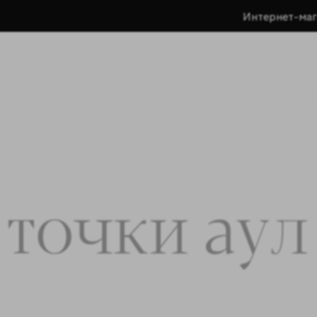
Интернет-маг
 точки аул