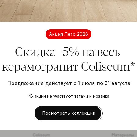
Подп
расс
Акция Лето 2026
Скидка -5% на весь
керамогранит Coliseum*
Я даю
перс
Предложение действует с 1 июля по 31 августа
отно
*В акции не участвуют татами и мозаика
Подписать
Посмотреть коллекции
Coliseum
Материалы