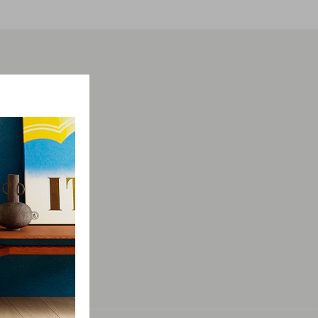
мации о
просы.