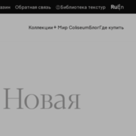
Ru
En
азин
Обратная связь
Библиотека текстур
+
Коллекции
Мир Coliseum
Блог
Где купить
 Новая