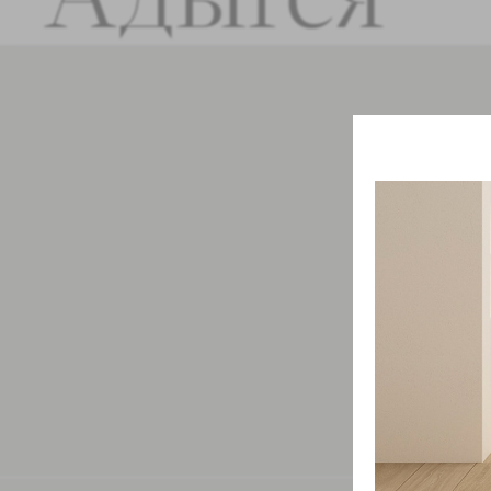
Свяжит
проду