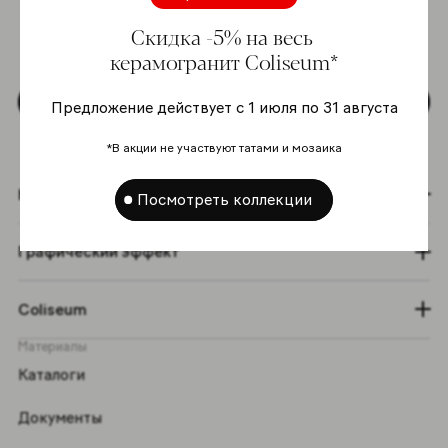
моих персональных данных согласно
Скидка -5% на весь
Политике в отношении обработки
персональных данных
*
керамогранит Coliseum*
Подписаться
Предложение действует с 1 июля по 31 августа
*В акции не участвуют татами и мозаика
Коллекции
Посмотреть коллекции
Графический эффект
Coliseum
Материалы
Каталоги
Документы