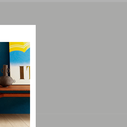
мации о
просы.