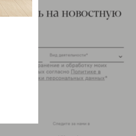
ишитесь на новостную
ылку
 согласие на хранение и обработку моих
ональных данных согласно
Политике в
шении обработки персональных данных
*
ся
Следите за нами в