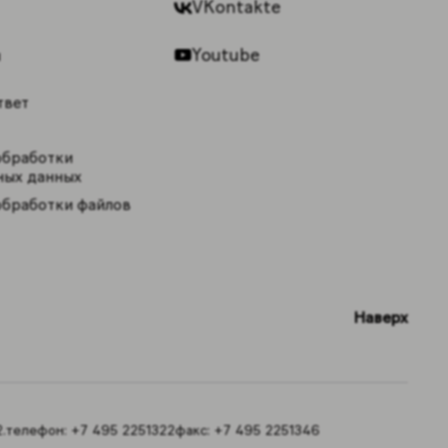
VKontakte
Youtube
ы
твет
обработки
ных данных
обработки файлов
Наверх
.
телефон:
+7 495 2251322
факс:
+7 495 2251346