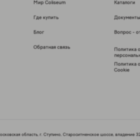
Мир Coliseum
Каталоги
Где купить
Документ
Блог
Вопрос - о
Обратная связь
Политика 
персональ
Политика 
Cookie
сковская область, г. Ступино, Староситненское шоссе, владение 32