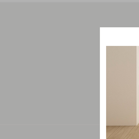
Свяжит
проду