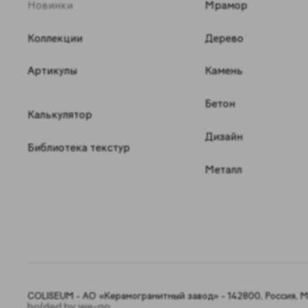
Новинки
Мрамор
Коллекции
Дерево
Артикулы
Камень
Бетон
Калькулятор
Дизайн
Библиотека текстур
Металл
COLISEUM - АО «Керамогранитный завод» - 142800, Россия, Мо