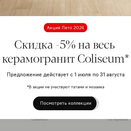
Подп
расс
Акция Лето 2026
Скидка -5% на весь
керамогранит Coliseum*
Я даю
перс
Предложение действует с 1 июля по 31 августа
отно
*В акции не участвуют татами и мозаика
Подписать
Посмотреть коллекции
Coliseum
Материалы