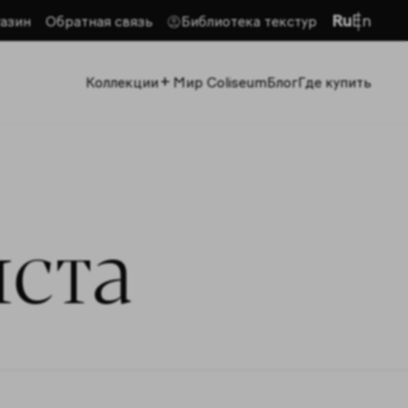
Ru
En
азин
Обратная связь
Библиотека текстур
+
Коллекции
Мир Coliseum
Блог
Где купить
иста