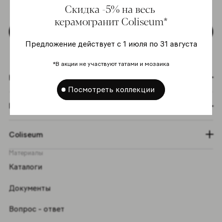
Скидка -5% на весь
персональных данных
*
керамогранит Coliseum*
Подписаться
Предложение действует с 1 июля по 31 августа
*В акции не участвуют татами и мозаика
Коллекции
Посмотреть коллекции
Графический эффект
Coliseum
Материалы
Каталоги
Документы
Вопрос - ответ