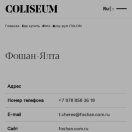
Ru
En
Главная
Где купить
Ялта
Шоу-рум ITALON
Фошан-Ялта
Адрес
Номер телефона
+7 978 858 36 18
E-mail
t.cheres@foshan.com.ru
Сайт
foshan.com.ru