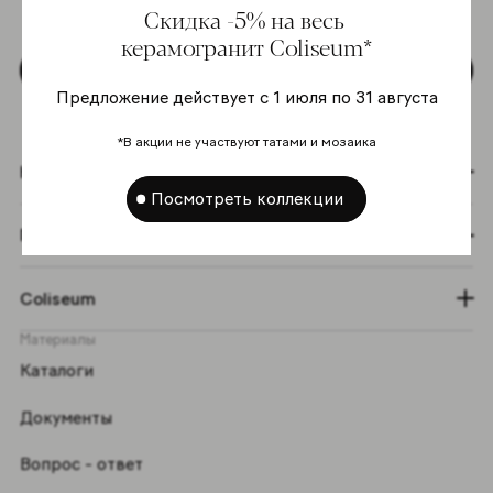
Скидка -5% на весь
персональных данных
*
керамогранит Coliseum*
Подписаться
Предложение действует с 1 июля по 31 августа
*В акции не участвуют татами и мозаика
Коллекции
Посмотреть коллекции
Графический эффект
Coliseum
Материалы
Каталоги
Документы
Вопрос - ответ