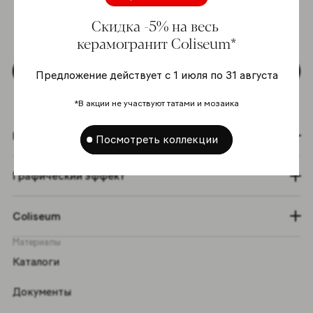
моих персональных данных согласно
Скидка -5% на весь
Политике в отношении обработки
персональных данных
*
керамогранит Coliseum*
Подписаться
Предложение действует с 1 июля по 31 августа
*В акции не участвуют татами и мозаика
Коллекции
Посмотреть коллекции
Графический эффект
Coliseum
Материалы
Каталоги
Документы