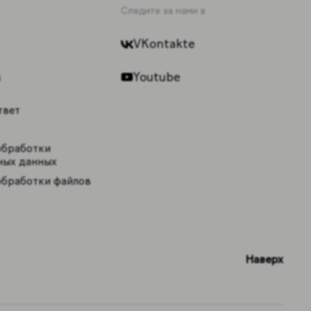
Следите за нами в
VKontakte
Youtube
ы
твет
обработки
ных данных
обработки файлов
Наверх