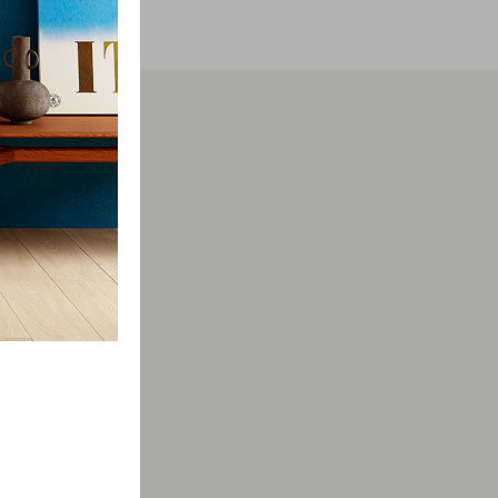
мации о
просы.