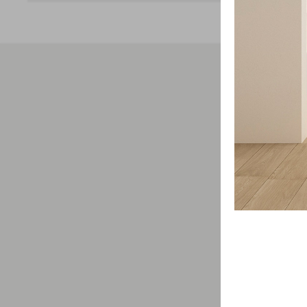
Свяжит
проду