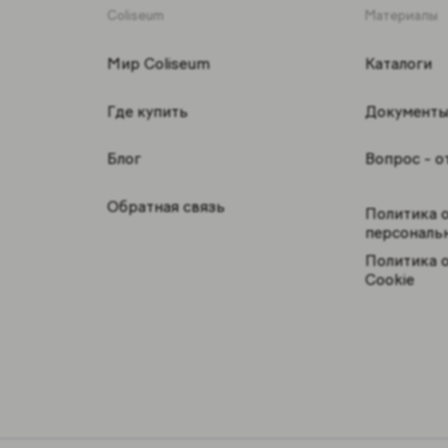
Coliseum
Материалы
Мир Coliseum
Каталоги
Где купить
Документ
Блог
Вопрос - о
Обратная связь
Политика 
персональ
Политика 
Cookie