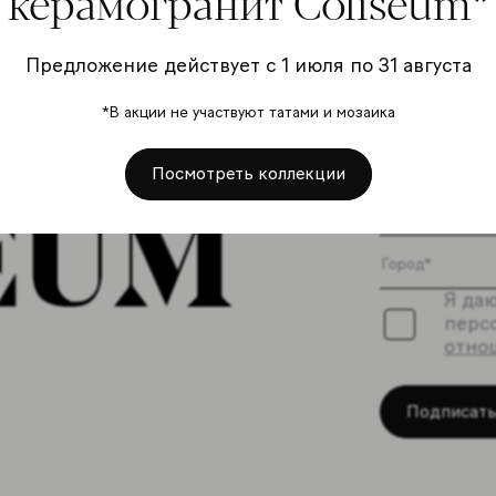
керамогранит Coliseum*
Предложение действует с 1 июля по 31 августа
Подп
*В акции не участвуют татами и мозаика
расс
Посмотреть коллекции
Я даю
перс
отно
Подписать