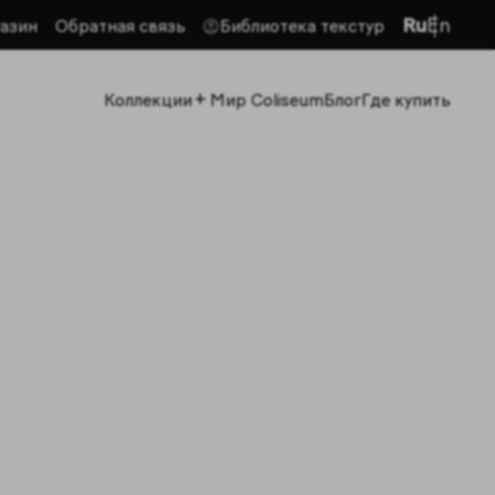
Ru
En
азин
Обратная связь
Библиотека текстур
+
Коллекции
Мир Coliseum
Блог
Где купить