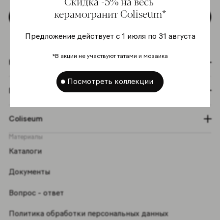
Скидка -5% на весь
керамогранит Coliseum*
Подписаться
Предложение действует с 1 июля по 31 августа
*В акции не участвуют татами и мозаика
Коллекции
Посмотреть коллекции
Графический эффект
Coliseum
Материалы
Каталоги
Документы
Вопрос - ответ
Политика обработки персональных данных