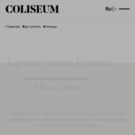
Ru
En
Главная
Где купить
Клинцы
Торговые точки Клинцы
Нужно больше информации?
Мы на связи
Свяжитесь с нами для получения дополнительной
информации о продукции Coliseum. Мы будем рады
ответить на ваши вопросы.