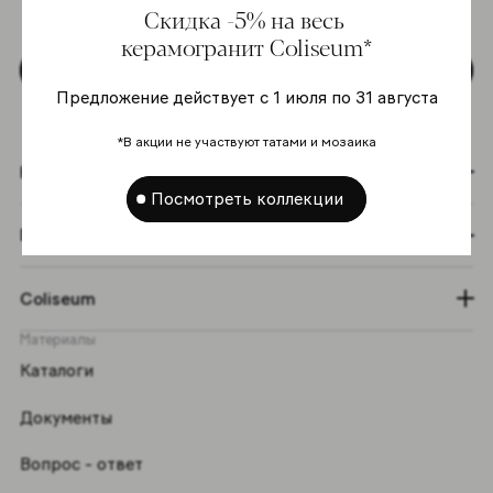
Скидка -5% на весь
персональных данных
*
керамогранит Coliseum*
Подписаться
Предложение действует с 1 июля по 31 августа
*В акции не участвуют татами и мозаика
Коллекции
Посмотреть коллекции
Графический эффект
Coliseum
Материалы
Каталоги
Документы
Вопрос - ответ