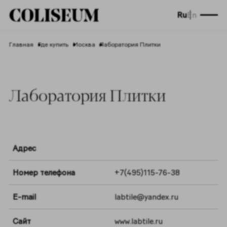
Ru
En
Главная
Где купить
Москва
Лаборатория Плитки
Лаборатория Плитки
Адрес
Номер телефона
+7(495)115-76-38
E-mail
labtile@yandex.ru
Сайт
www.labtile.ru