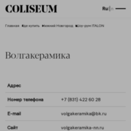
Ru
En
Главная
Где купить
Нижний Новгород
Шоу-рум ITALON
Волгакерамика
Адрес
Номер телефона
+7 (831) 422 60 28
E-mail
volgakeramika@bk.ru
Сайт
volgakeramika-nn.ru