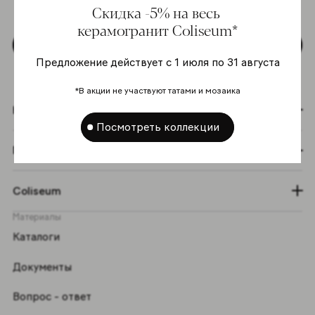
Скидка -5% на весь
персональных данных
*
керамогранит Coliseum*
Подписаться
Предложение действует с 1 июля по 31 августа
*В акции не участвуют татами и мозаика
Коллекции
Посмотреть коллекции
Графический эффект
Coliseum
Материалы
Каталоги
Документы
Вопрос - ответ