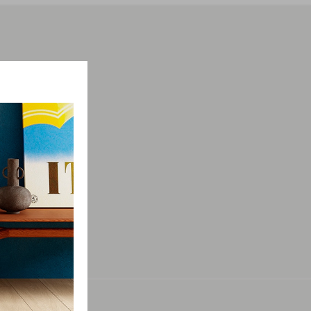
мации о
просы.