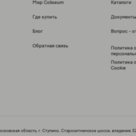
Мир Coliseum
Каталоги
Где купить
Документ
Блог
Вопрос - о
Обратная связь
Политика 
персональ
Политика 
Cookie
сковская область, г. Ступино, Староситненское шоссе, владение 32