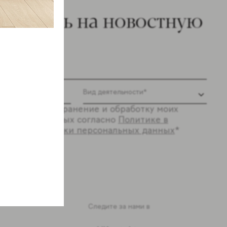
ишитесь на новостную
ылку
 согласие на хранение и обработку моих
ональных данных согласно
Политике в
шении обработки персональных данных
*
ся
Следите за нами в