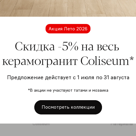
Подп
расс
Акция Лето 2026
Скидка -5% на весь
керамогранит Coliseum*
Я даю
перс
Предложение действует с 1 июля по 31 августа
отно
*В акции не участвуют татами и мозаика
Подписать
Посмотреть коллекции
Coliseum
Материалы