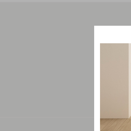
Свяжит
проду