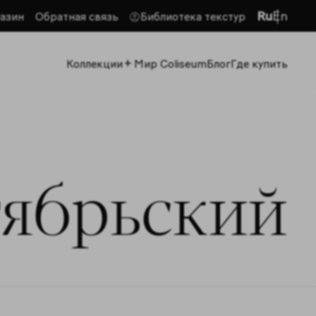
Ru
En
азин
Обратная связь
Библиотека текстур
+
Коллекции
Мир Coliseum
Блог
Где купить
тябрьский