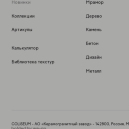
Новинки
Мрамор
Коллекции
Дерево
Артикулы
Камень
Бетон
Калькулятор
Дизайн
Библиотека текстур
Металл
COLISEUM - АО «Керамогранитный завод» - 142800, Россия, Мо