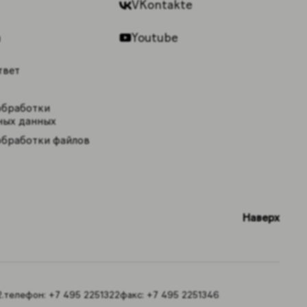
VKontakte
Youtube
ы
твет
обработки
ных данных
обработки файлов
Наверх
.
телефон:
+7 495 2251322
факс:
+7 495 2251346