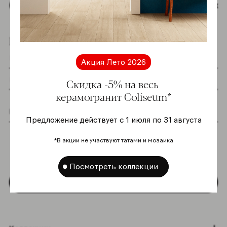
Наверх
Подпишитесь на новостную рассылку
Акция Лето 2026
Скидка -5% на весь
керамогранит Coliseum*
Предложение действует с 1 июля по 31 августа
Я даю согласие на хранение и обработку
моих персональных данных согласно
*В акции не участвуют татами и мозаика
Политике в отношении обработки
персональных данных
*
Посмотреть коллекции
Подписаться