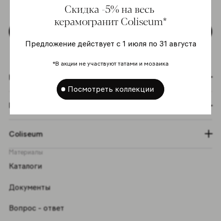
Скидка -5% на весь
персональных данных
*
керамогранит Coliseum*
Подписаться
Предложение действует с 1 июля по 31 августа
*В акции не участвуют татами и мозаика
Коллекции
Посмотреть коллекции
Графический эффект
Coliseum
Материалы
Каталоги
Документы
Вопрос - ответ