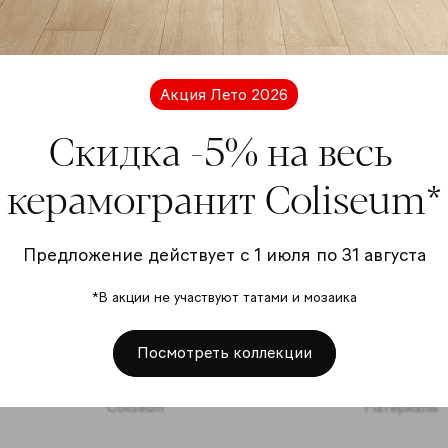
Подп
расс
Акция Лето 2026
Скидка -5% на весь
керамогранит Coliseum*
Я даю
перс
Предложение действует с 1 июля по 31 августа
отно
*В акции не участвуют татами и мозаика
Подписать
Посмотреть коллекции
Coliseum
Материалы