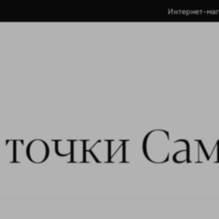
Интернет-маг
 точки Са