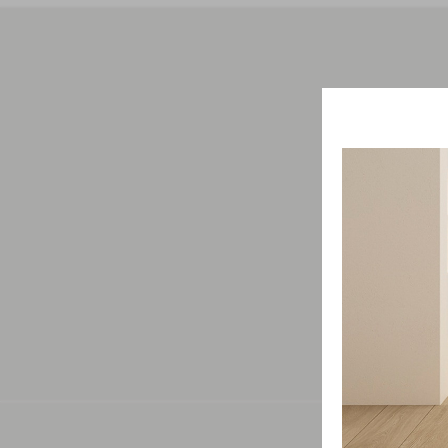
Свяжит
проду