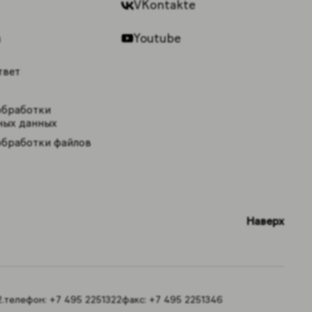
VKontakte
Youtube
ы
твет
обработки
ных данных
обработки файлов
Наверх
.
телефон:
+7 495 2251322
факс:
+7 495 2251346