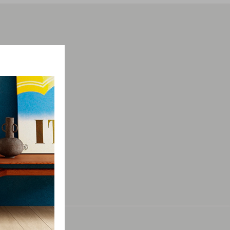
мации о
просы.