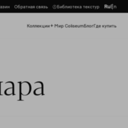
Ru
En
азин
Обратная связь
Библиотека текстур
+
Коллекции
Мир Coliseum
Блог
Где купить
мара