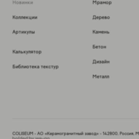
Новинки
Мрамор
Коллекции
Дерево
Артикулы
Камень
Бетон
Калькулятор
Дизайн
Библиотека текстур
Металл
COLISEUM - АО «Керамогранитный завод» - 142800, Россия, Мо