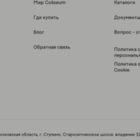
Мир Coliseum
Каталоги
Где купить
Документ
Блог
Вопрос - о
Обратная связь
Политика 
персональ
Политика 
Cookie
сковская область, г. Ступино, Староситненское шоссе, владение 32