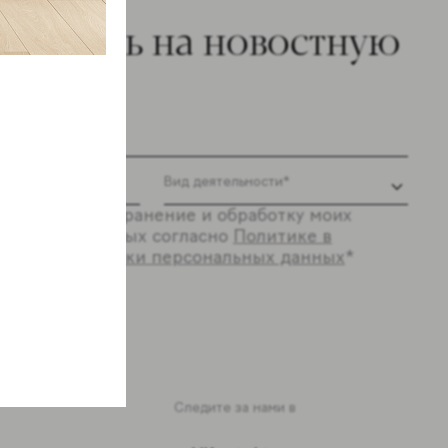
ишитесь на новостную
ылку
 согласие на хранение и обработку моих
ональных данных согласно
Политике в
шении обработки персональных данных
*
ся
Следите за нами в