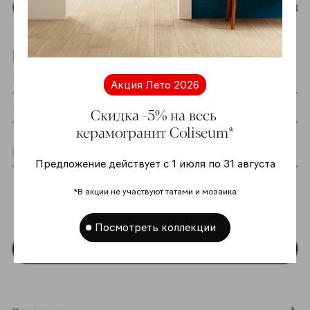
Наверх
Подпишитесь на новостную рассылку
Акция Лето 2026
Скидка -5% на весь
керамогранит Coliseum*
Предложение действует с 1 июля по 31 августа
Я даю согласие на хранение и обработку
моих персональных данных согласно
*В акции не участвуют татами и мозаика
Политике в отношении обработки
персональных данных
*
Посмотреть коллекции
Подписаться