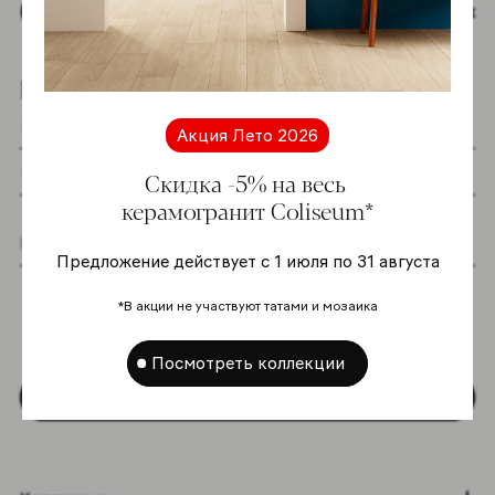
Наверх
Подпишитесь на новостную рассылку
Акция Лето 2026
Скидка -5% на весь
керамогранит Coliseum*
Предложение действует с 1 июля по 31 августа
Я даю согласие на хранение и обработку
моих персональных данных согласно
*В акции не участвуют татами и мозаика
Политике в отношении обработки
персональных данных
*
Посмотреть коллекции
Подписаться