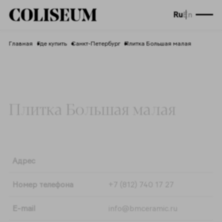
Ru
En
Главная
Где купить
Санкт-Петербург
Плитка Большая малая
Плитка Большая малая
Адрес
Номер телефона
+7 (812) 740 17 27
E-mail
info@bmceramic.ru