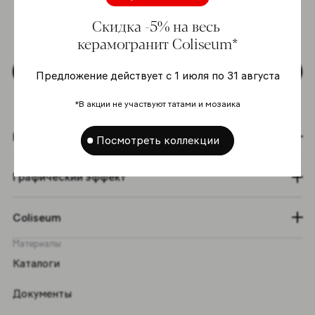
моих персональных данных согласно
Скидка -5% на весь
Политике в отношении обработки
персональных данных
*
керамогранит Coliseum*
Подписаться
Предложение действует с 1 июля по 31 августа
*В акции не участвуют татами и мозаика
Коллекции
Посмотреть коллекции
Графический эффект
Coliseum
Материалы
Каталоги
Документы