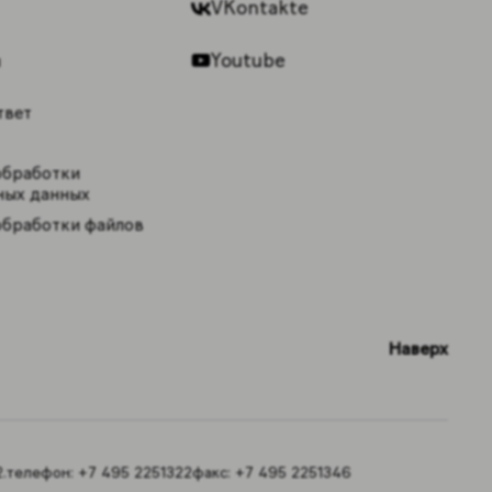
VKontakte
Youtube
ы
твет
обработки
ных данных
обработки файлов
Наверх
.
телефон:
+7 495 2251322
факс:
+7 495 2251346