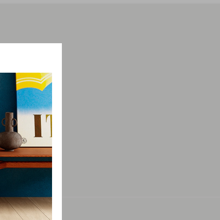
мации о
просы.