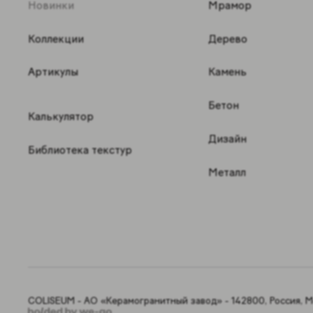
Новинки
Мрамор
Коллекции
Дерево
Артикулы
Камень
Бетон
Калькулятор
Дизайн
Библиотека текстур
Металл
COLISEUM - АО «Керамогранитный завод» - 142800, Россия, Мо