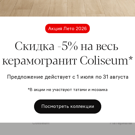
Подп
расс
Акция Лето 2026
Скидка -5% на весь
керамогранит Coliseum*
Я даю
перс
Предложение действует с 1 июля по 31 августа
отно
*В акции не участвуют татами и мозаика
Подписать
Посмотреть коллекции
Coliseum
Материалы