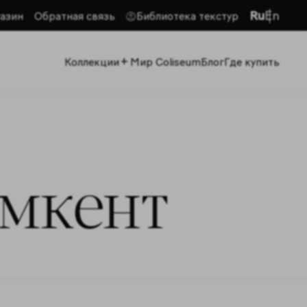
Ru
En
азин
Обратная связь
Библиотека текстур
+
Коллекции
Мир Coliseum
Блог
Где купить
мкент