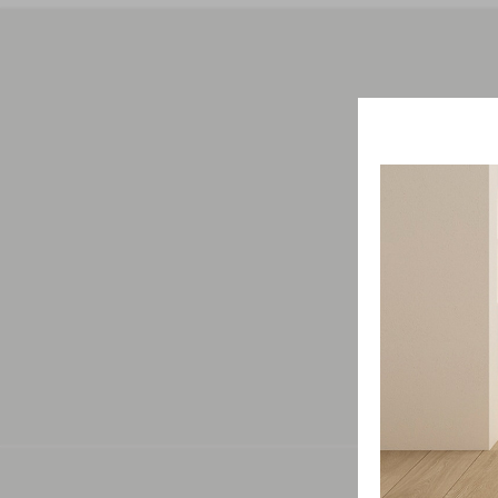
Свяжит
проду