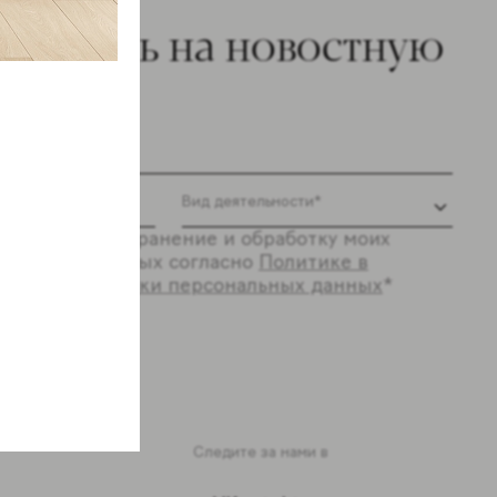
ишитесь на новостную
ылку
 согласие на хранение и обработку моих
ональных данных согласно
Политике в
шении обработки персональных данных
*
ся
Следите за нами в