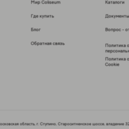
Мир Coliseum
Каталоги
Где купить
Документ
Блог
Вопрос - о
Обратная связь
Политика 
персональ
Политика 
Cookie
сковская область, г. Ступино, Староситненское шоссе, владение 32