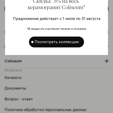
Скидка -5% на весь
керамогранит Coliseum*
Подписаться
Предложение действует с 1 июля по 31 августа
*В акции не участвуют татами и мозаика
Коллекции
Посмотреть коллекции
Графический эффект
Coliseum
Материалы
Каталоги
Документы
Вопрос - ответ
Политика обработки персональных данных