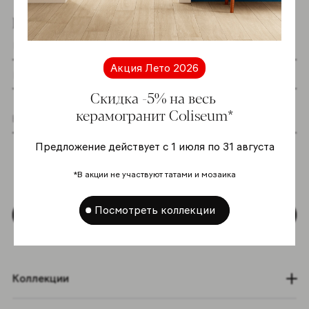
Подпишитесь на новостную рассылку
Акция Лето 2026
Скидка -5% на весь
керамогранит Coliseum*
Я даю согласие на хранение и обработку
Предложение действует с 1 июля по 31 августа
моих персональных данных согласно
Политике в отношении обработки
*В акции не участвуют татами и мозаика
персональных данных
*
Посмотреть коллекции
Подписаться
Коллекции