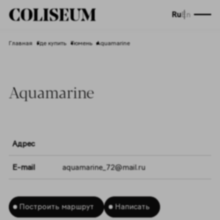
Ru
En
Главная
Где купить
Тюмень
Aquamarine
Aquamarine
Адрес
E-mail
aquamarine_72@mail.ru
Построить маршрут
Написать