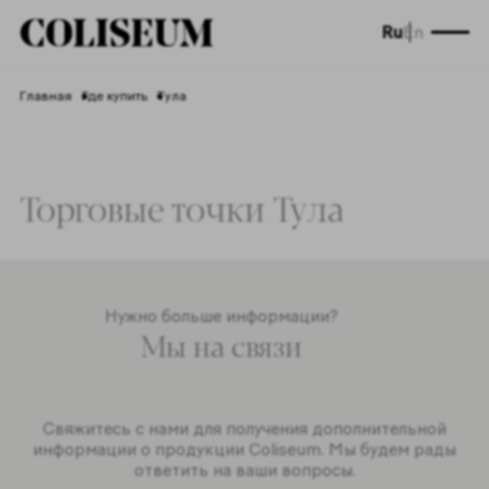
Ru
En
Главная
Где купить
Тула
Торговые точки Тула
Нужно больше информации?
Мы на связи
Свяжитесь с нами для получения дополнительной
информации о продукции Coliseum. Мы будем рады
ответить на ваши вопросы.