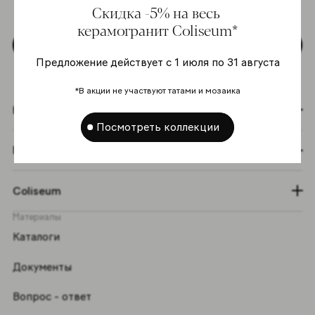
Скидка -5% на весь
персональных данных
*
керамогранит Coliseum*
Подписаться
Предложение действует с 1 июля по 31 августа
*В акции не участвуют татами и мозаика
Коллекции
Посмотреть коллекции
Графический эффект
Coliseum
Материалы
Каталоги
Документы
Вопрос - ответ