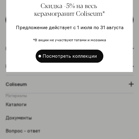
Скидка -5% на весь
персональных данных
*
керамогранит Coliseum*
Подписаться
Предложение действует с 1 июля по 31 августа
*В акции не участвуют татами и мозаика
Коллекции
Посмотреть коллекции
Графический эффект
Coliseum
Материалы
Каталоги
Документы
Вопрос - ответ