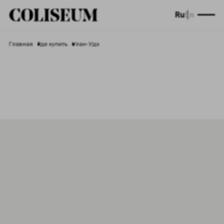
Ru
En
Главная
Где купить
Улан-Удэ
Торговые точки Улан-Удэ
Нужно больше информации?
Мы на связи
Свяжитесь с нами для получения дополнительной
информации о продукции Coliseum. Мы будем рады
ответить на ваши вопросы.