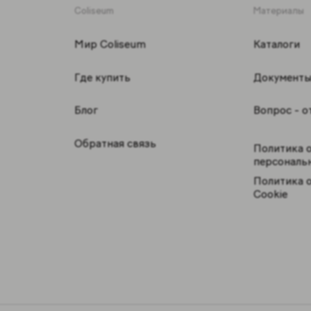
Coliseum
Материалы
Мир Coliseum
Каталоги
Где купить
Документ
Блог
Вопрос - о
Обратная связь
Политика 
персональ
Политика 
Cookie