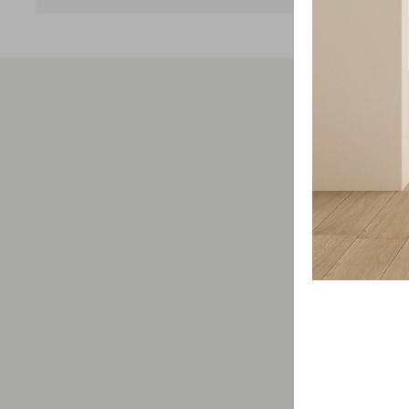
Свяжит
проду