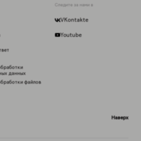
Следите за нами в
VKontakte
Youtube
ы
твет
обработки
ных данных
обработки файлов
Наверх