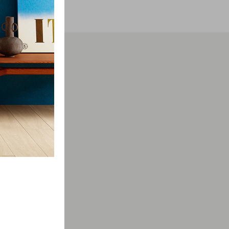
мации о
просы.