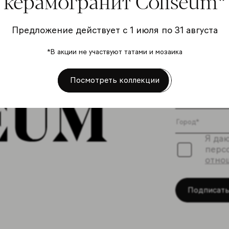
керамогранит Coliseum*
Предложение действует с 1 июля по 31 августа
Подп
*В акции не участвуют татами и мозаика
расс
Посмотреть коллекции
Я даю
перс
отно
Подписать