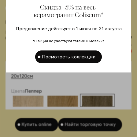
Скидка -5% на весь
Скидка на выборочные товары до 31.08.2026
керамогранит Coliseum*
Выберите вашу плитку
Предложение действует с 1 июля по 31 августа
Код артикула:
от
610010003504
3.044,75 руб/м²
*В акции не участвуют татами и мозаика
3.205,00 руб/м²
-5%
Посмотреть коллекции
Форматы
20x120см
Цвета
Пеппер
Купить online
Найти торговую точку