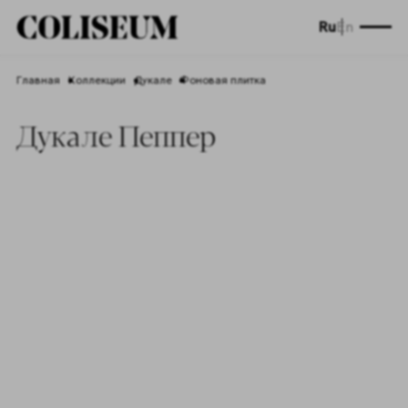
Ru
En
Главная
Коллекции
Дукале
Фоновая плитка
Дукале Пеппер