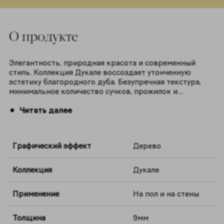
O продукте
Элегантность, природная красота и современный
стиль. Коллекция Дукале воссоздает утонченную
эстетику благородного дуба. Безупречная текстура,
минимальное количество сучков, прожилок и
несовершенств – каждая деталь графики этого
Читать далее
керамогранита отражает совершенство элитной,
тщательно отобранной древесины. Три натуральных
оттенка – Сэнд, Нат и Пеппер – в формате 20х120
помогут создать стильное и гармоничное
Графический эффект
Дерево
пространство.
Коллекция
Дукале
Применение
На пол и на стены
Толщина
9мм