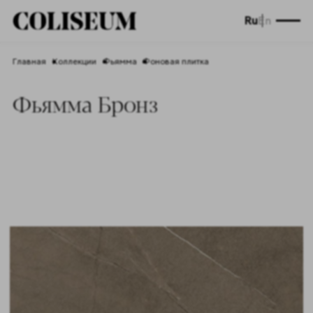
Ru
En
Главная
Коллекции
Фьямма
Фоновая плитка
Фьямма Бронз