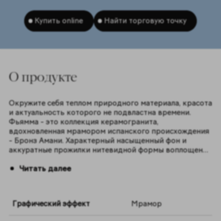
Купить online
Найти торговую точку
O продукте
Окружите себя теплом природного материала, красота
и актуальность которого не подвластна времени.
Фьямма - это коллекция керамогранита,
вдохновленная мрамором испанского происхождения
- Бронз Амани. Характерный насыщенный фон и
аккуратные прожилки нитевидной формы воплощены
в двух цветах серии -
Уайт
и
Бронз
. Нежная и
Читать далее
элегантная текстура мрамора украсит ваш дом и
создаст неповторимый уют.
Графический эффект
Мрамор