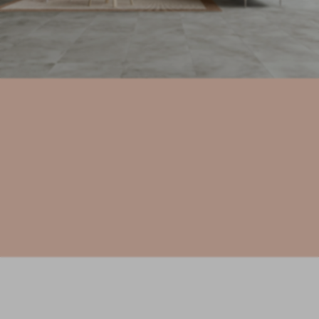
каталог
Найти торговую точку
-5%
на выборочные товары
Коллекция
Монца
Цвета 2,
Графический эффект Бетон
Материя в движении