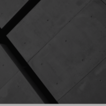
Керамогранит под бетон Coliseum сочетает
современный стиль и сильный характер
оригинального материала, отличающегося
нейтральными оттенками, графическими нюансами и
полутонами. Он отвечает актуальным тенденциям
дизайна и легко комбинируется с другими
материалами, что позволяет использовать его в
различных стилях от минимализма и лофта до
урбанистического.
Все серии под Бетон