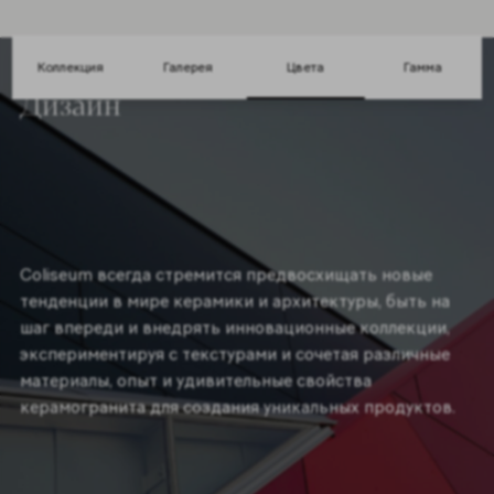
Коллекция
Галерея
Цвета
Гамма
Дизайн
Coliseum всегда стремится предвосхищать новые
тенденции в мире керамики и архитектуры, быть на
шаг впереди и внедрять инновационные коллекции,
экспериментируя с текстурами и сочетая различные
материалы, опыт и удивительные свойства
керамогранита для создания уникальных продуктов.