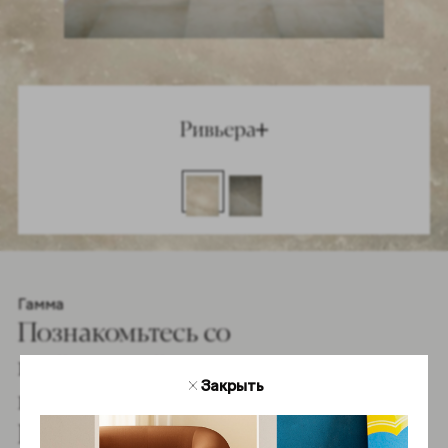
Ривьера
Гамма
Познакомьтесь со
всей гаммой
Закрыть
коллекции
Ривьера