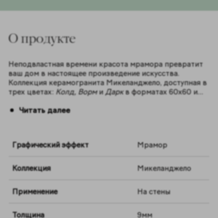
O продукте
Неподвластная времени красота мрамора превратит
ваш дом в настоящее произведение искусства.
Коллекция керамогранита Микеланджело, доступная в
трех цветах:
Колд, Ворм
и
Дарк
в форматах 60х60 и
60x120 – это современное прочтение мрамора -
Читать далее
синонима роскоши и величия.
Графический эффект
Мрамор
Коллекция
Микеланджело
Применение
На стены
Толщина
9мм