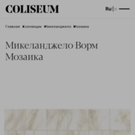
Ru
En
Главная
Коллекции
Микеланджело
Мозаика
Микеланджело Ворм
Мозаика