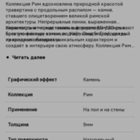
Коллекция Рим вдохновлена природной красотой
травертина с продольным распилом — камня,
ставшего олицетворением великой римской
архитектуры. Непрерывные линии, выраженная
слоистость и мягкие тональные переходы раскрывают
Керамогранит представлен в формате 60×120 см и
богатую фактуру камня, подчёркивая благородство
трех утончённых оттенках:
Уайт,
Сэнд
и
Грэй,
каждый
природного материала.
из которых обладает уникальным характером и
создаёт в интерьере свою атмосферу. Коллекция Рим
— идеальное решение для частных и общественных
Читать далее
пространств, где важны элегантность и естественная
гармония.
Графический эффект
Камень
Коллекция
Рим
Применение
На пол и на стены
Толщина
9мм
Тип поверхности
Натуральный