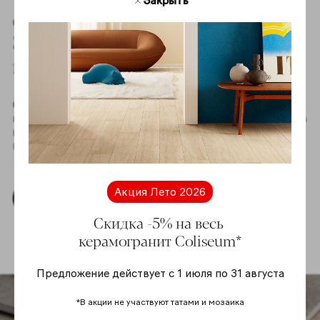
Закрыть
Создавайте вместе с нами
Здесь начинаются
ваши проекты
Откройте мир безграничных дизайнерских
возможностей! Скачайте текстуры коллекций Coliseum
в высоком разрешении для создания вдохновляющих
проектов вместе с нами.
Акция Лето 2026
Скачать текстуры
Скидка -5% на весь
керамогранит Coliseum*
Предложение действует с 1 июля по 31 августа
*В акции не участвуют татами и мозаика