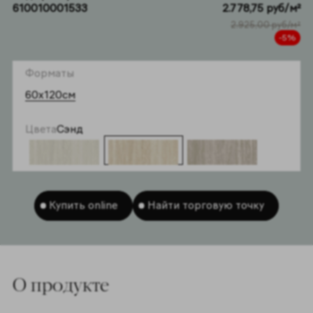
610010001533
2.778,75 руб/м²
2.925,00 руб/м²
-5%
Форматы
60x120см
Цвета
Сэнд
Купить online
Найти торговую точку
O продукте