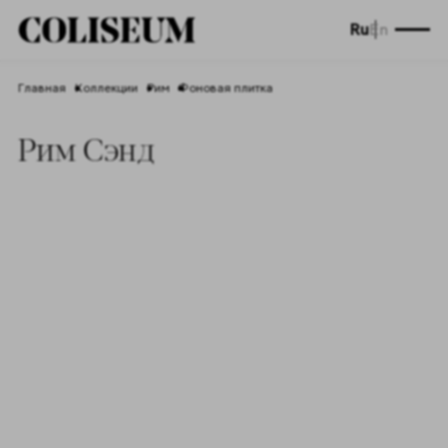
Ru
En
Главная
Коллекции
Рим
Фоновая плитка
Рим Сэнд