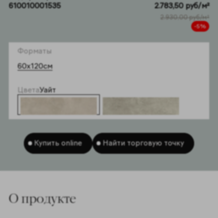
610010001535
2.783,50 руб/м²
2.930,00 руб/м²
-5%
Форматы
60x120см
Цвета
Уайт
Купить online
Найти торговую точку
Артикулы
Инфо
Калькулятор
Гамма
O продукте