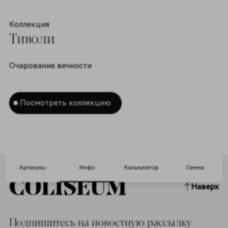
Мозаика
Уайт
Форматы 1
30x30cm
Цвета 2
Коллекция