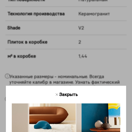
Технология производства
Керамогранит
Shade
V2
Плиток в коробке
2
м² в коробке
1,44
Указанные размеры - номинальные. Всегда
уточняйте калибр в магазине. Узнать фактический
размер плитки можно в
Таблица калибров.
Закрыть
Цвета и эстетические характеристики материалов
на изображениях на сайте являются
ориентировочными. Перед покупкой всегда
смотрите образцы вживую.