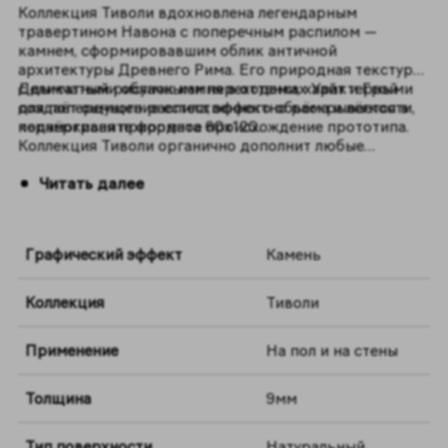
Коллекция Тиволи вдохновлена легендарным
травертином Навона с поперечным распилом —
камнем, сформировавшим облик античной
архитектуры Древнего Рима. Его природная текстура
с дымчатыми облачными переходами, характерными
Деликатный рисунок камня в оттенках Уайт и Грэй
для поперечного распила, эффектно раскрывается в
создаёт ощущение естественного объёма и лёгкости,
керамограните формата 60х120.
подчёркивая природное происхождение прототипа.
Коллекция Тиволи органично дополнит любые
интерьеры — от классических до современных.
Читать далее
Графический эффект
Камень
Коллекция
Тиволи
Применение
На пол и на стены
Толщина
9мм
Тип поверхности
Натуральный