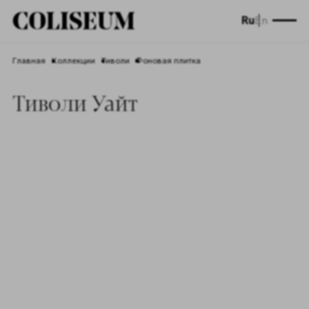
Ru
En
Главная
Коллекции
Тиволи
Фоновая плитка
Тиволи Уайт