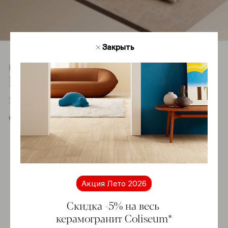
Закрыть
Гамма
Познакомьтесь co
всей гаммой
серии
Купить online
Акция Лето 2026
Скидка -5% на весь
-5%
керамогранит Coliseum*