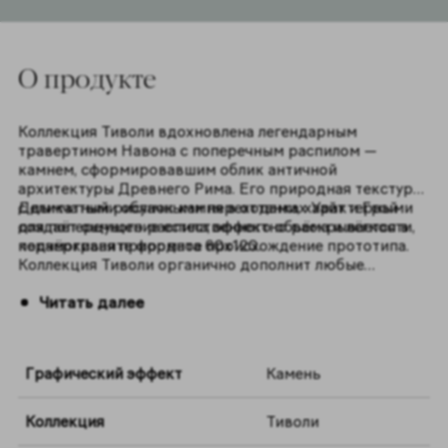
O продукте
Коллекция Тиволи вдохновлена легендарным
травертином Навона с поперечным распилом —
камнем, сформировавшим облик античной
архитектуры Древнего Рима. Его природная текстура
с дымчатыми облачными переходами, характерными
Деликатный рисунок камня в оттенках Уайт и Грэй
для поперечного распила, эффектно раскрывается в
создаёт ощущение естественного объёма и лёгкости,
керамограните формата 60х120.
подчёркивая природное происхождение прототипа.
Коллекция Тиволи органично дополнит любые
интерьеры — от классических до современных.
Читать далее
Графический эффект
Камень
Коллекция
Тиволи