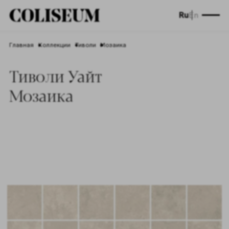
Ru
En
Главная
Коллекции
Тиволи
Мозаика
Тиволи Уайт
Мозаика