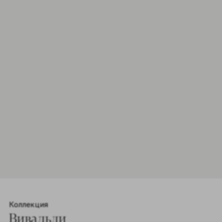
Мозаика
Уайт
Форматы 1
30x30cm
Цвета 2
Коллекция
Вивальди