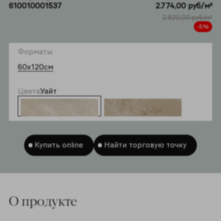
610010001537
2.774,00 руб/м²
2.920,00 руб/м²
-5%
Форматы
60x120см
Цвета
Уайт
Купить online
Найти торговую точку
O продукте