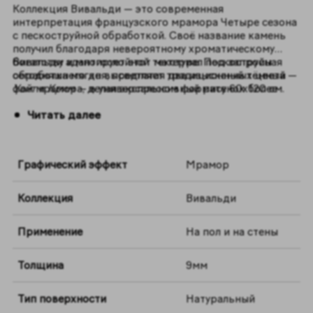
Коллекция Вивальди — это современная
интерпретация французского мрамора Четыре сезона
с пескоструйной обработкой. Своё название камень
получил благодаря невероятному хроматическому
богатству и многослойной текстуре. Пескоструйная
Вивальди адаптирует этот материал под запросы
обработка мягко высветляет традиционный тёмный
сегодняшнего дня, предлагая два изысканных цвета —
фон мрамора, делая экспрессивный рисунок более
Уайт
и
Крим
— в универсальном формате 60x120 см.
деликатным и созвучным современным интерьерам.
Читать далее
Графический эффект
Мрамор
Коллекция
Вивальди
Применение
На пол и на стены
Толщина
9мм
Тип поверхности
Натуральный