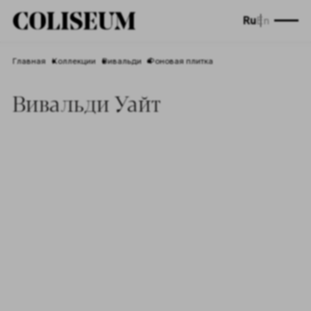
Ru
En
Главная
Коллекции
Вивальди
Фоновая плитка
Вивальди Уайт