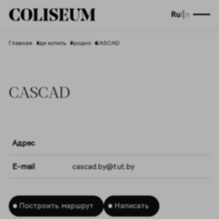
Ru
En
Главная
Где купить
Гродно
CASCAD
CASCAD
Адрес
E-mail
cascad.by@tut.by
Построить маршрут
Написать