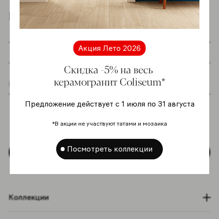
Подпишитесь на новостную рассылку
Акция Лето 2026
Скидка -5% на весь
керамогранит Coliseum*
Я даю согласие на хранение и обработку
Предложение действует с 1 июля по 31 августа
моих персональных данных согласно
Политике в отношении обработки
*В акции не участвуют татами и мозаика
персональных данных
*
Посмотреть коллекции
Подписаться
Коллекции