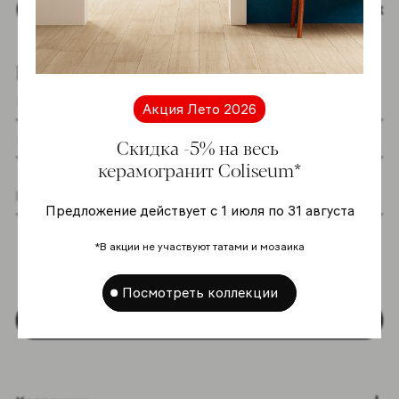
Наверх
Подпишитесь на новостную рассылку
Акция Лето 2026
Скидка -5% на весь
керамогранит Coliseum*
Предложение действует с 1 июля по 31 августа
Я даю согласие на хранение и обработку
моих персональных данных согласно
*В акции не участвуют татами и мозаика
Политике в отношении обработки
персональных данных
*
Посмотреть коллекции
Подписаться