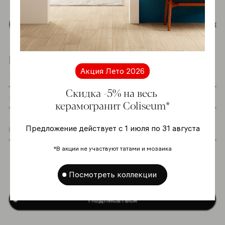
Наверх
Подпишитесь на новостную рассылку
Акция Лето 2026
Скидка -5% на весь
керамогранит Coliseum*
Предложение действует с 1 июля по 31 августа
Я даю согласие на хранение и обработку
*В акции не участвуют татами и мозаика
моих персональных данных согласно
Политике в отношении обработки
персональных данных
*
Посмотреть коллекции
Подписаться