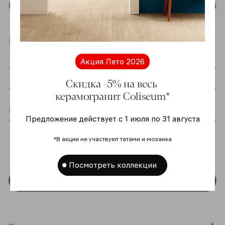
Наверх
Подпишитесь на новостную рассылку
Акция Лето 2026
Скидка -5% на весь
керамогранит Coliseum*
Предложение действует с 1 июля по 31 августа
Я даю согласие на хранение и обработку
моих персональных данных согласно
*В акции не участвуют татами и мозаика
Политике в отношении обработки
персональных данных
*
Посмотреть коллекции
Подписаться