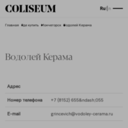
Ru
En
Главная
Где купить
Мончегорск
Водолей Керама
Водолей Керама
Адрес
Номер телефона
+7 (8152) 655&ndash;055
E-mail
grincevich@vodoley-cerama.ru